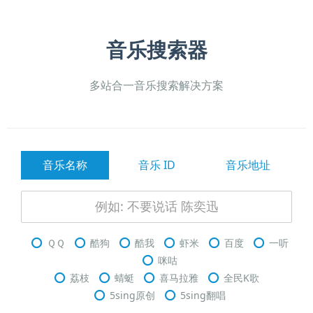
音乐搜索器
多站合一音乐搜索解决方案
音乐名称
音乐 ID
音乐地址
ＱＱ
酷狗
酷我
虾米
百度
一听
咪咕
荔枝
蜻蜓
喜马拉雅
全民K歌
5sing原创
5sing翻唱