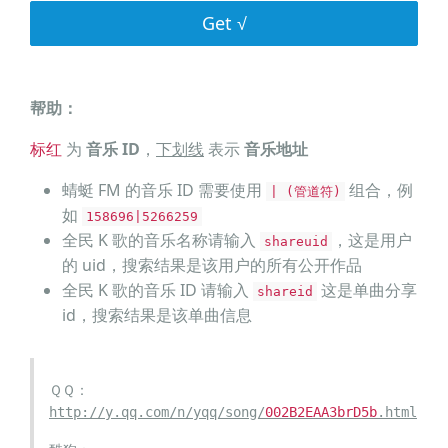
Get √
帮助：
标红
为
音乐 ID
，
下划线
表示
音乐地址
蜻蜓 FM 的音乐 ID 需要使用
组合，例
| (管道符)
如
158696|5266259
全民 K 歌的音乐名称请输入
，这是用户
shareuid
的 uid，搜索结果是该用户的所有公开作品
全民 K 歌的音乐 ID 请输入
这是单曲分享
shareid
id，搜索结果是该单曲信息
ＱＱ：
http://y.qq.com/n/yqq/song/
002B2EAA3brD5b
.html